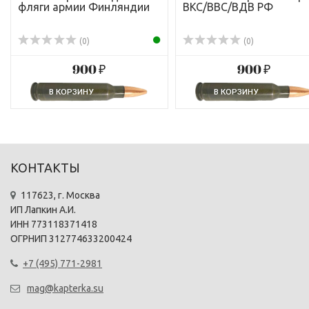
фляги армии Финляндии
ВКС/ВВС/ВДВ РФ
(0)
(0)
900 ₽
900 ₽
КОНТАКТЫ
117623, г. Москва
ИП Лапкин А.И.
ИНН 773118371418
ОГРНИП 312774633200424
+7 (495) 771-2981
mag@kapterka.su